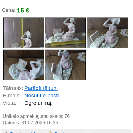
15 €
Cena:
Tālrunis:
Parādīt tālruni
E-mail:
Nosūtīt e-pastu
Vieta:
Ogre un raj.
Unikālo apmeklējumu skaits:
76
Datums: 31.07.2026 16:35