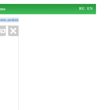
mo
RU
EN
ājumu sarakstu