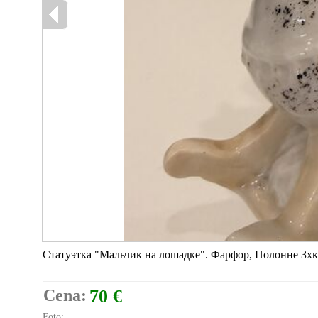
Статуэтка "Мальчик на лошадке". Фарфор, Полонне Зхк
Cena:
70 €
Foto: