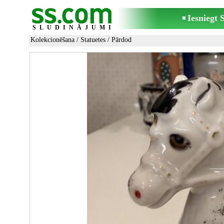
Iesniegt
SLUDINĀJUMI
Kolekcionēšana
/
Statuetes
/ Pārdod