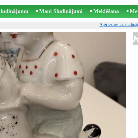
 Sludinājumu
Mani Sludinājumi
Meklēšana
Me
Atgriezties uz sludin