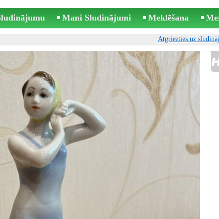
 Sludinājumu
Mani Sludinājumi
Meklēšana
Me
Atgriezties uz sludin