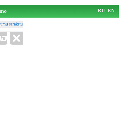
mo
RU
EN
ājumu sarakstu