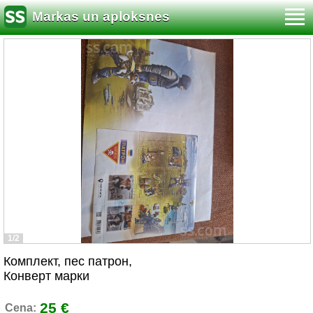
Markas un aploksnes
1/2
Комплект, пес патрон,
Конверт марки
25 €
Cena: