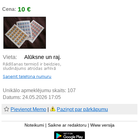
10 €
Cena:
Vieta:
Alūksne un raj.
Unikālo apmeklējumu skaits:
107
Datums: 24.05.2026 17:05
Pievienot Memo
|
Paziņot par pārkāpumu
Noteikumi
|
Saikne ar redaktoru
|
Www versija