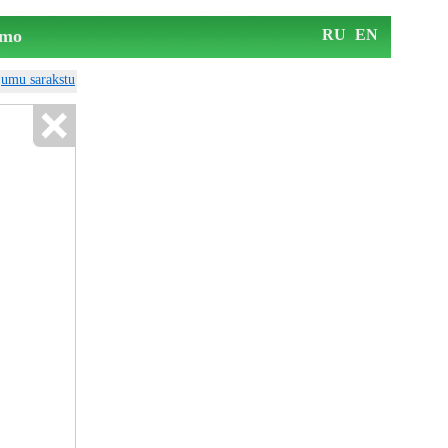
mo
RU
EN
ājumu sarakstu