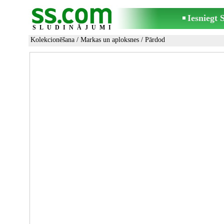
Iesniegt
SLUDINĀJUMI
Kolekcionēšana
/
Markas un aploksnes
/ Pārdod