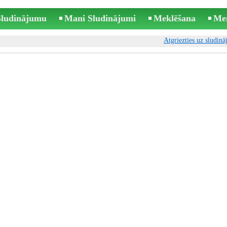
 Sludinājumu
Mani Sludinājumi
Meklēšana
Me
Atgriezties uz sludin