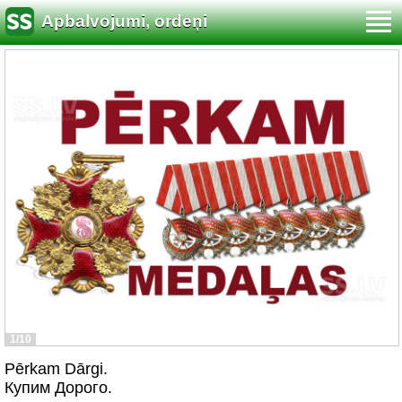
Apbalvojumi, ordeņi
1/10
Pērkam Dārgi.
Купим Дорого.