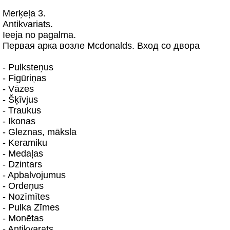
Merķeļa 3.
Antikvariats.
Ieeja no pagalma.
Первая арка возле Mcdonalds. Вход со двора
- Pulksteņus
- Figūriņas
- Vāzes
- Šķīvjus
- Traukus
- Ikonas
- Gleznas, māksla
- Keramiku
- Medaļas
- Dzintars
- Apbalvojumus
- Ordeņus
- Nozīmītes
- Pulka Zīmes
- Monētas
- Antikvarats