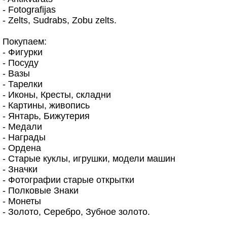
- Fotografijas
- Zelts, Sudrabs, Zobu zelts.
Покупаем:
- Фигурки
- Посуду
- Вазы
- Тарелки
- Иконы, Кресты, складни
- Картины, живопись
- Янтарь, Бижутерия
- Медали
- Награды
- Ордена
- Старые куклы, игрушки, модели машин
- Значки
- Фотографии старые открытки
- Полковые Знаки
- Монеты
- Золото, Серебро, Зубное золото.