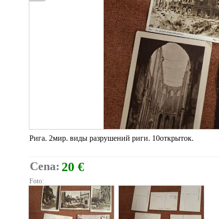
Рига. 2мир. виды разрушений риги. 10открыток.
Cena:
20 €
Foto: