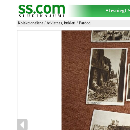
Iesniegt
SLUDINĀJUMI
Kolekcionēšana
/
Atklātnes, bukleti
/ Pārdod