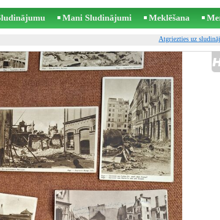
 Sludinājumu
Mani Sludinājumi
Meklēšana
Me
Atgriezties uz sludin