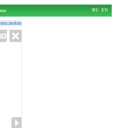
mo
RU
EN
ājumu sarakstu