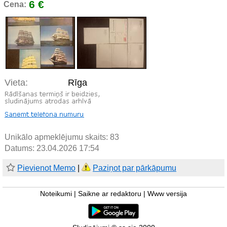
6 €
Cena:
Vieta:
Rīga
Unikālo apmeklējumu skaits:
83
Datums: 23.04.2026 17:54
Pievienot Memo
|
Paziņot par pārkāpumu
Noteikumi
|
Saikne ar redaktoru
|
Www versija