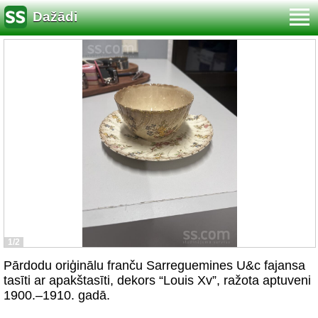
Dažādi
1/2
Pārdodu oriģinālu franču Sarreguemines U&c fajansa
tasīti ar apakštasīti, dekors “Louis Xv”, ražota aptuveni
1900.–1910. gadā.