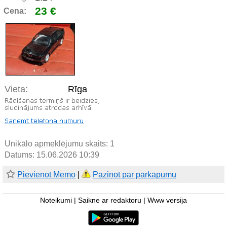
23 €
Cena:
Vieta:
Rīga
Unikālo apmeklējumu skaits:
1
Datums: 15.06.2026 10:39
Pievienot Memo
|
Paziņot par pārkāpumu
Noteikumi
|
Saikne ar redaktoru
|
Www versija