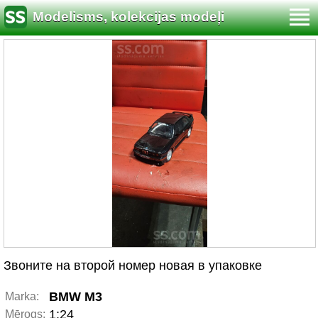
Modelisms, kolekcijas modeļi
Звоните на второй номер новая в упаковке
BMW M3
Marka:
1:24
Mērogs: