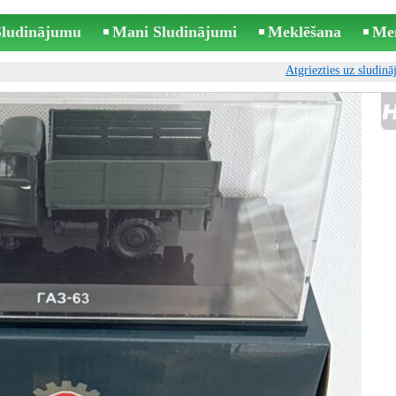
 Sludinājumu
Mani Sludinājumi
Meklēšana
Me
Atgriezties uz sludin