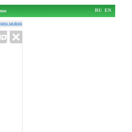
mo
RU
EN
ājumu sarakstu