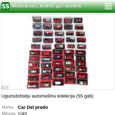
Modelisms, kolekcijas modeļi
1/5
Ugunsdzēsēju automašīnu kolekcija (55 gab)
Car Del prado
Marka:
1/43
Mērogs: