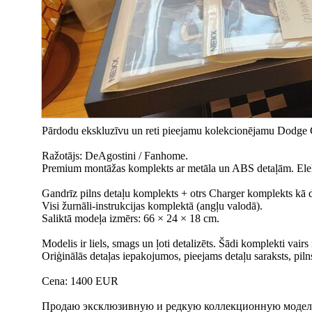
Pārdodu ekskluzīvu un reti pieejamu kolekcionējamu Dodge C
Ražotājs: DeAgostini / Fanhome.
Premium montāžas komplekts ar metāla un ABS detaļām. Elektr
Gandrīz pilns detaļu komplekts + otrs Charger komplekts kā 
Visi žurnāli-instrukcijas komplektā (angļu valodā).
Saliktā modeļa izmērs: 66 × 24 × 18 cm.
Modelis ir liels, smags un ļoti detalizēts. Šādi komplekti vairs 
Oriģinālās detaļas iepakojumos, pieejams detaļu saraksts, piln
Cena: 1400 EUR
Продаю эксклюзивную и редкую коллекционную модель D