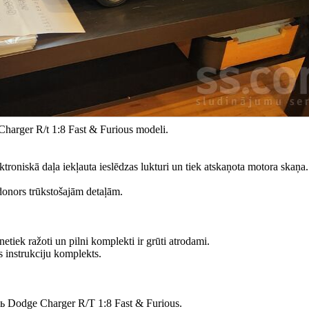
harger R/t 1:8 Fast & Furious modeli.
oniskā daļa iekļauta ieslēdzas lukturi un tiek atskaņota motora skaņa.
donors trūkstošajām detaļām.
netiek ražoti un pilni komplekti ir grūti atrodami.
s instrukciju komplekts.
odge Charger R/T 1:8 Fast & Furious.