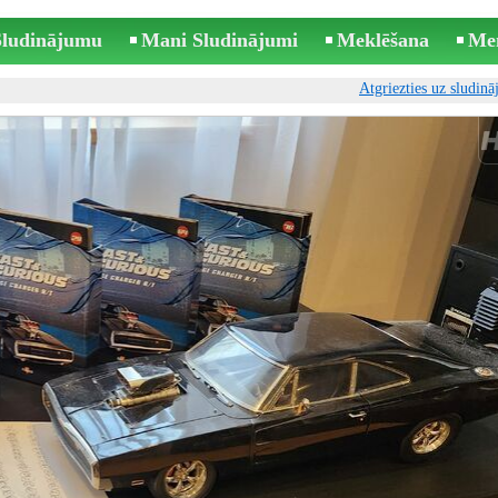
 Sludinājumu
Mani Sludinājumi
Meklēšana
Me
Atgriezties uz sludin