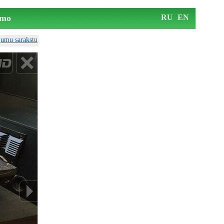
mo
RU
EN
ājumu sarakstu