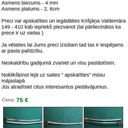
Asmens biezums - 4 mm
Asmens platums - 2, 6cm
Preci var apskatīties un iegādāties Krišjāņa Valdemāra
149 - 410 kab iepriekš piezvanot (lai pārliecinātos ka
prece ir uz vietas )
Ja vēlaties lai Jums preci izsūtam tad tas ir iespējams
ar pasta palīdzību.
Neskaidrību gadijumā zvaniet un visu pastāstīsim.
Noklikšķinot lejā uz saites " apskatīties" mūsu
mājaslapā
Jūs atradīsiet citus interesantus piedāvājumus.
75 €
Cena: