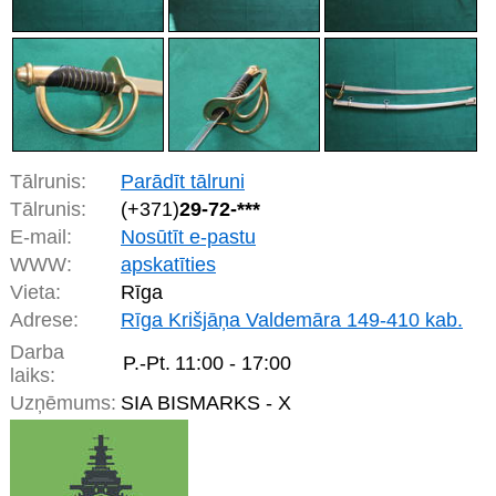
Tālrunis:
Parādīt tālruni
Tālrunis:
(+371)
29-72-***
E-mail:
Nosūtīt e-pastu
WWW:
apskatīties
Vieta:
Rīga
Adrese:
Rīga Krišjāņa Valdemāra 149-410 kab.
Darba
P.-Pt.
11:00 - 17:00
laiks:
Uzņēmums:
SIA BISMARKS - X