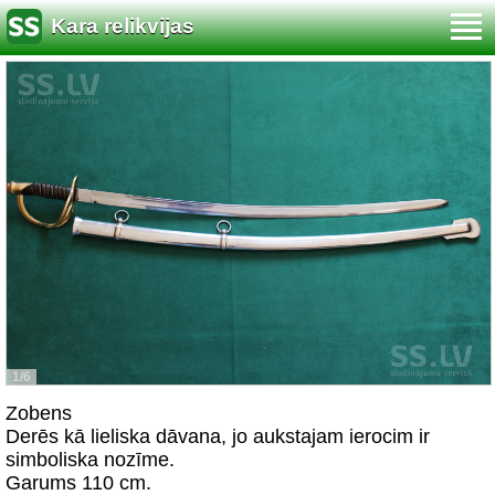
Kara relikvijas
1/6
Zobens
Derēs kā lieliska dāvana, jo aukstajam ierocim ir
simboliska nozīme.
Garums 110 cm.