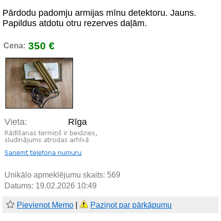
Pārdodu padomju armijas mīnu detektoru. Jauns.
Papildus atdotu otru rezerves daļām.
350 €
Cena:
Vieta:
Rīga
Unikālo apmeklējumu skaits:
569
Datums: 19.02.2026 10:49
Pievienot Memo
|
Paziņot par pārkāpumu