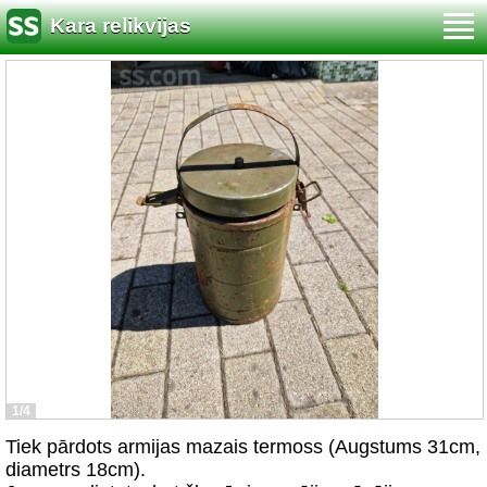
Kara relikvijas
1/4
Tiek pārdots armijas mazais termoss (Augstums 31cm,
diametrs 18cm).