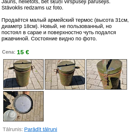
Jauns, nelietots, bet šķuņī virspusēji parūsējis.
Stāvoklis redzams uz foto.
Продаётся малый армейский термос (высота 31см,
диаметр 18см). Новый, не пользованный, но
постоял в сарае и поверхностно чуть подался
ржавчиной. Состояние видно по фото.
15 €
Cena:
Tālrunis:
Parādīt tālruni