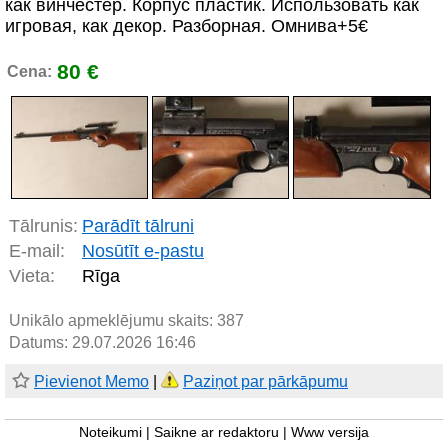
как винчестер. Корпус пластик. Использовать как
игровая, как декор. Разборная. Омнива+5€
80 €
Cena:
Tālrunis:
Parādīt tālruni
E-mail:
Nosūtīt e-pastu
Vieta:
Rīga
Unikālo apmeklējumu skaits:
387
Datums: 29.07.2026 16:46
Pievienot Memo
|
Paziņot par pārkāpumu
Noteikumi
|
Saikne ar redaktoru
|
Www versija