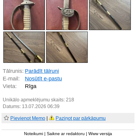
Tālrunis:
Parādīt tālruni
E-mail:
Nosūtīt e-pastu
Vieta:
Rīga
Unikālo apmeklējumu skaits:
218
Datums: 13.07.2026 06:39
Pievienot Memo
|
Paziņot par pārkāpumu
Noteikumi
|
Saikne ar redaktoru
|
Www versija