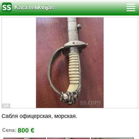
Kara relikvijas
1/5
Сабля офицерская, морская.
800 €
Cena: