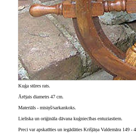
Kuģa stūres rats.
Ārējais diametrs 47 cm.
Materiāls - misiņš/sarkankoks.
Lieliska un oriģināla dāvana kuģniecības entuziastiem.
Preci var apskatīties un iegādāties Krišjāņa Valdemāra 149 - 41