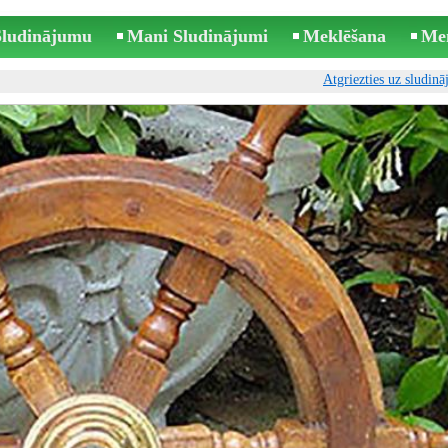
 Sludinājumu
Mani Sludinājumi
Meklēšana
Me
Atgriezties uz sludin