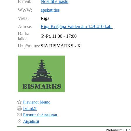
E-mail:
Nosūtīt e-pastu
WWW:
apskatīties
Vieta:
Rīga
Adrese:
Rīga Krišjāņa Valdemāra 149-410 kab.
Darba
P.-Pt.
11:00 - 17:00
laiks:
Uzņēmums:
SIA BISMARKS - X
Pievienot Memo
Izdrukāt
Pārsūtīt sludinājumu
Atgādināt
Noteikumi
|
S