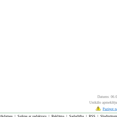
Datums: 06.
Unikālo apmeklēju
Paziņot 
īkdatnes
|
Saikne ar redaktoru
|
Reklāma
|
Sadarbība
|
RSS
| Sludinājumi