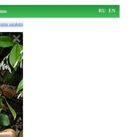
mo
RU
EN
ājumu sarakstu