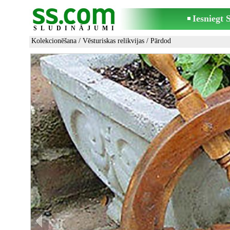
Iesniegt
SLUDINĀJUMI
Kolekcionēšana
/
Vēsturiskas relikvijas
/ Pārdod