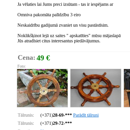
Ja vēlaties lai Jums preci izsūtam - tas ir iespējams ar
Omniva pakomāta palīdzību 3 eiro
Neskaidrību gadijumā zvaniet un visu pastāstīsim.
Noklikšķinot lejā uz saites " apskatīties" mūsu mājaslapā
Jūs atradīsiet citus interesantus piedāvājumus.
Cena:
49 €
Foto:
Tālrunis:
(+371)
28-69-***
Parādīt tālruni
Tālrunis:
(+371)
29-72-***