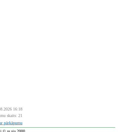
08.2026 16:18
mu skaits:
21
par pārkāpumu
 © ss sia 2000