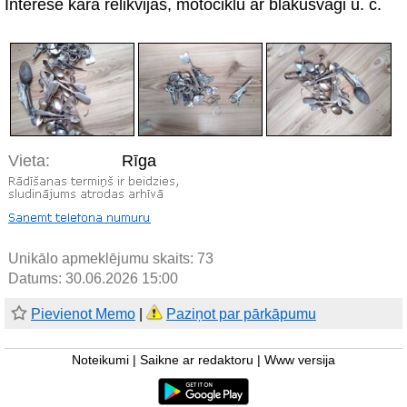
Interesē kara relikvijas, motociklu ar blakusvāģi u. c.
Vieta:
Rīga
Unikālo apmeklējumu skaits:
73
Datums: 30.06.2026 15:00
Pievienot Memo
|
Paziņot par pārkāpumu
Noteikumi
|
Saikne ar redaktoru
|
Www versija