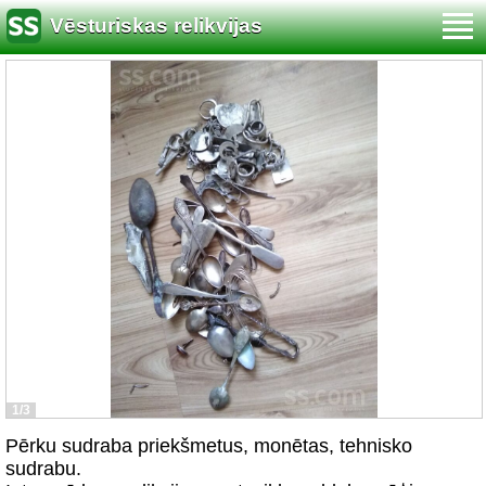
Vēsturiskas relikvijas
1/3
Pērku sudraba priekšmetus, monētas, tehnisko
sudrabu.