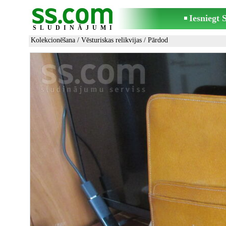
Iesniegt
SLUDINĀJUMI
Kolekcionēšana
/
Vēsturiskas relikvijas
/ Pārdod