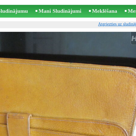
 Sludinājumu
Mani Sludinājumi
Meklēšana
Me
Atgriezties uz sludin