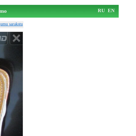
mo
RU
EN
ājumu sarakstu