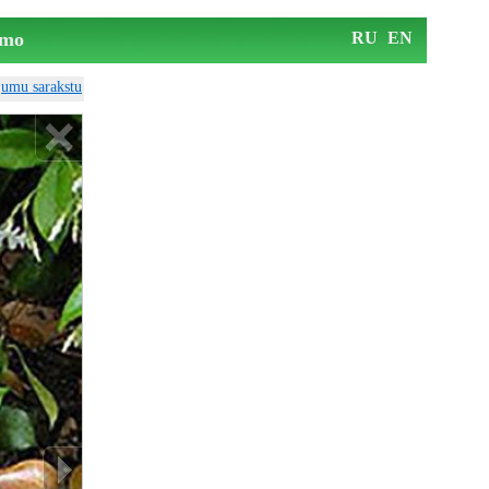
mo
RU
EN
ājumu sarakstu