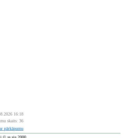
08.2026 16:18
mu skaits:
36
par pārkāpumu
 © ss sia 2000