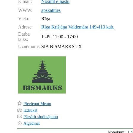
E-mail:
Nosūtīt e-pastu
WWW:
apskatīties
Vieta:
Rīga
Adrese:
Rīga Krišjāņa Valdemāra 149-410 kab.
Darba
P.-Pt.
11:00 - 17:00
laiks:
Uzņēmums:
SIA BISMARKS - X
Pievienot Memo
Izdrukāt
Pārsūtīt sludinājumu
Atgādināt
Noteikumi
|
S