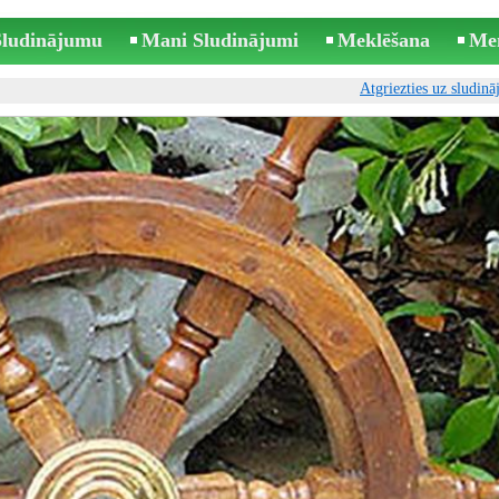
 Sludinājumu
Mani Sludinājumi
Meklēšana
Me
Atgriezties uz sludin