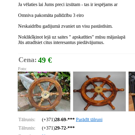
Ja vēlaties lai Jums preci izsūtam - tas ir iespējams ar
Omniva pakomāta palīdzību 3 eiro
Neskaidrību gadijumā zvaniet un visu pastāstīsim.
Noklikšķinot lejā uz saites " apskatīties" mūsu mājaslapā
Jūs atradīsiet citus interesantus piedāvājumus.
Cena:
49 €
Foto:
Tālrunis:
(+371)
28-69-***
Parādīt tālruni
Tālrunis:
(+371)
29-72-***