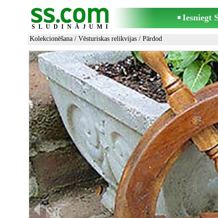
Iesniegt
SLUDINĀJUMI
Kolekcionēšana
/
Vēsturiskas relikvijas
/ Pārdod