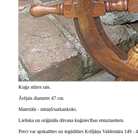
Kuģa stūres rats.
Ārējais diametrs 47 cm.
Materiāls - misiņš/sarkankoks.
Lieliska un oriģināla dāvana kuģniecības entuziastiem.
Preci var apskatīties un iegādāties Krišjāņa Valdemāra 149 - 41