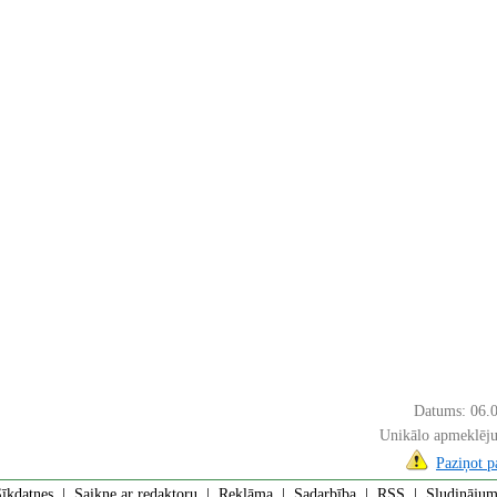
Datums: 06.
Unikālo apmeklēju
Paziņot 
īkdatnes
|
Saikne ar redaktoru
|
Reklāma
|
Sadarbība
|
RSS
| Sludinājumi