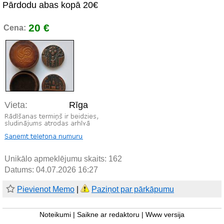
Pārdodu abas kopā 20€
20 €
Cena:
Vieta:
Rīga
Unikālo apmeklējumu skaits:
162
Datums: 04.07.2026 16:27
Pievienot Memo
|
Paziņot par pārkāpumu
Noteikumi
|
Saikne ar redaktoru
|
Www versija