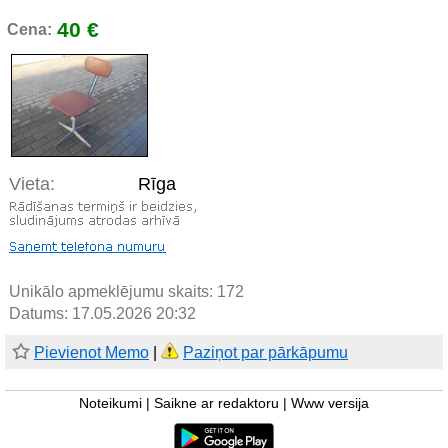
40 €
Cena:
Vieta:
Rīga
Unikālo apmeklējumu skaits:
172
Datums: 17.05.2026 20:32
Pievienot Memo
|
Paziņot par pārkāpumu
Noteikumi
|
Saikne ar redaktoru
|
Www versija