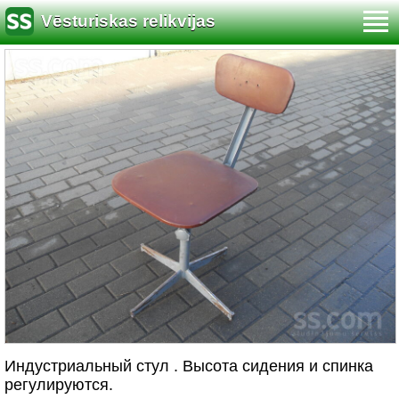
Vēsturiskas relikvijas
Индустриальный стул . Высота сидения и спинка
регулируются.