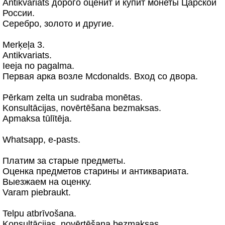
Antikvariats дорого оценит и купит монеты Царской
России.
Серебро, золото и другие.
Merķeļa 3.
Antikvariats.
Ieeja no pagalma.
Первая арка возле Mcdonalds. Вход со двора.
Pērkam zelta un sudraba monētas.
Konsultācijas, novērtēšana bezmaksas.
Apmaksa tūlītēja.
Whatsapp, e-pasts.
Платим за старые предметы.
Оценка предметов старины и антиквариата.
Выезжаем на оценку.
Varam piebraukt.
Telpu atbrīvošana.
Konsultācijas, novērtēšana bezmaksas.