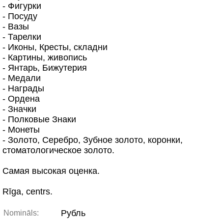
- Фигурки
- Посуду
- Вазы
- Тарелки
- Иконы, Кресты, складни
- Картины, живопись
- Янтарь, Бижутерия
- Медали
- Награды
- Ордена
- Значки
- Полковые Знаки
- Монеты
- Золото, Серебро, Зубное золото, коронки,
стоматологическое золото.
Самая высокая оценка.
Rīga, centrs.
Рубль
Nomināls: