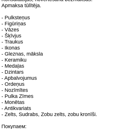
Apmaksa tūlītēja.
- Pulksteņus
- Figūriņas
- Vāzes
- Šķīvjus
- Traukus
- Ikonas
- Gleznas, māksla
- Keramiku
- Medaļas
- Dzintars
- Apbalvojumus
- Ordeņus
- Nozīmītes
- Pulka Zīmes
- Monētas
- Antikvariats
- Zelts, Sudrabs, Zobu zelts, zobu kronīši.
Покупаем: