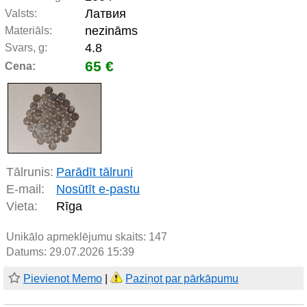
Латвия
Valsts:
nezināms
Materiāls:
4.8
Svars, g:
65 €
Cena:
Tālrunis:
Parādīt tālruni
E-mail:
Nosūtīt e-pastu
Vieta:
Rīga
Unikālo apmeklējumu skaits:
147
Datums: 29.07.2026 15:39
Pievienot Memo
|
Paziņot par pārkāpumu