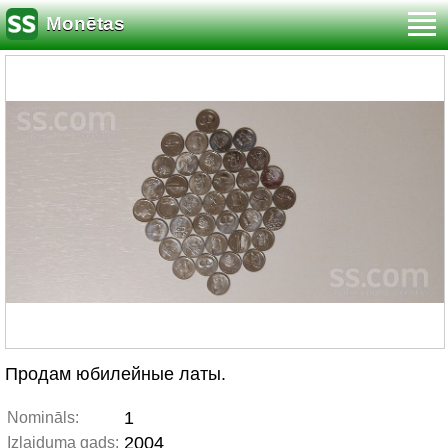
Monētas
Продам юбилейные латы.
1
Nomināls:
2004
Izlaiduma gads: