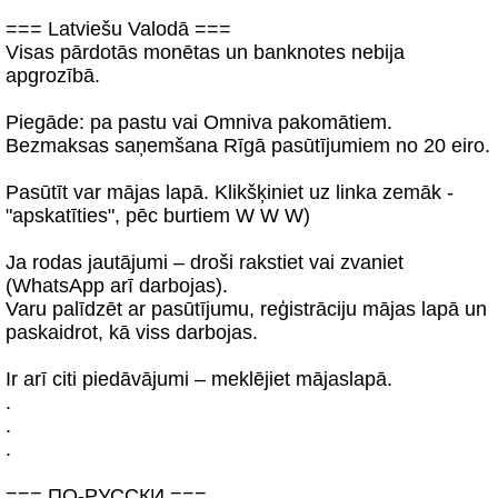
=== Latviešu Valodā ===
Visas pārdotās monētas un banknotes nebija
apgrozībā.
Piegāde: pa pastu vai Omniva pakomātiem.
Bezmaksas saņemšana Rīgā pasūtījumiem no 20 eiro.
Pasūtīt var mājas lapā. Klikšķiniet uz linka zemāk -
"apskatīties", pēc burtiem W W W)
Ja rodas jautājumi – droši rakstiet vai zvaniet
(WhatsApp arī darbojas).
Varu palīdzēt ar pasūtījumu, reģistrāciju mājas lapā un
paskaidrot, kā viss darbojas.
Ir arī citi piedāvājumi – meklējiet mājaslapā.
.
.
.
=== ПО-РУССКИ ===