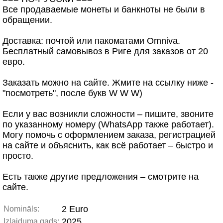
Все продаваемые монеты и банкноты не были в
обращении.
Доставка: почтой или пакоматами Omniva.
Бесплатный самовывоз в Риге для заказов от 20
евро.
Заказать можно на сайте. Жмите на ссылку ниже -
"посмотреть", после букв W W W)
Если у вас возникли сложности – пишите, звоните
по указанному номеру (WhatsApp также работает).
Могу помочь с оформлением заказа, регистрацией
на сайте и объяснить, как всё работает – быстро и
просто.
Есть также другие предложения – смотрите на
сайте.
2 Euro
Nomināls:
2025
Izlaiduma gads: