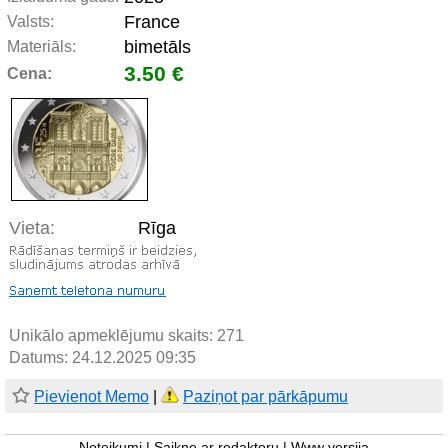
France
Valsts:
bimetāls
Materiāls:
3.50 €
Cena:
Vieta:
Rīga
Unikālo apmeklējumu skaits:
271
Datums: 24.12.2025 09:35
Pievienot Memo
|
Paziņot par pārkāpumu
Noteikumi
|
Saikne ar redaktoru
|
Www versija