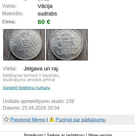
Vācija
Valsts:
sudrabs
Materiāls:
60 €
Cena:
Vieta:
Jelgava un raj.
Unikālo apmeklējumu skaits:
239
Datums: 25.04.2026 20:34
Pievienot Memo
|
Paziņot par pārkāpumu
Noteikumi
|
Saikne ar redaktoru
|
Www versija