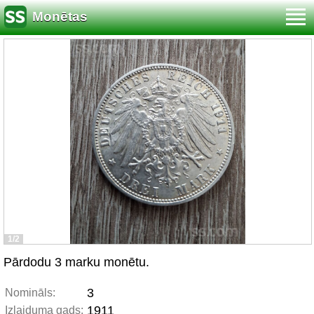
Monētas
1/2
Pārdodu 3 marku monētu.
3
Nomināls:
1911
Izlaiduma gads: