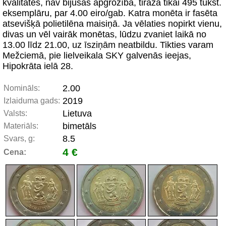
kvalitātes, nav bijušas apgrozībā, tirāža tikai 495 tūkst.
eksemplāru, par 4.00 eiro/gab. Katra monēta ir fasēta
atsevišķā polietilēna maisiņā. Ja vēlaties nopirkt vienu,
divas un vēl vairāk monētas, lūdzu zvaniet laikā no
13.00 līdz 21.00, uz īsziņām neatbildu. Tikties varam
Mežciemā, pie lielveikala SKY galvenās ieejas,
Hipokrāta ielā 28.
2.00
Nomināls:
2019
Izlaiduma gads:
Lietuva
Valsts:
bimetāls
Materiāls:
8.5
Svars, g:
4 €
Cena: