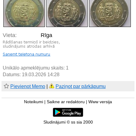
Vieta:
Rīga
Unikālo apmeklējumu skaits:
1
Datums: 19.03.2026 14:28
Pievienot Memo
|
Paziņot par pārkāpumu
Noteikumi
|
Saikne ar redaktoru
|
Www versija
Sludinājumi © ss sia 2000