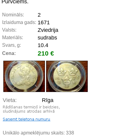
Purvciems.
2
Nomināls:
1671
Izlaiduma gads:
Zviedrija
Valsts:
sudrabs
Materiāls:
10.4
Svars, g:
210 €
Cena:
Vieta:
Rīga
Unikālo apmeklējumu skaits:
338