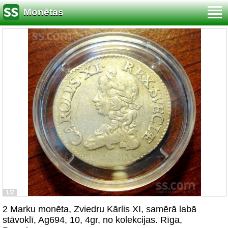
Monētas
1/2
2 Marku monēta, Zviedru Kārlis XI, samērā labā
stāvoklī, Ag694, 10, 4gr, no kolekcijas. Rīga,