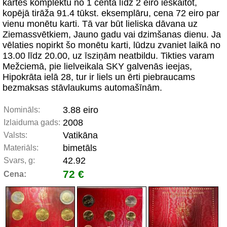
kartes komplektu no 1 centa līdz 2 eiro ieskaitot,
kopējā tirāža 91.4 tūkst. eksemplāru, cena 72 eiro par
vienu monētu karti. Tā var būt lieliska dāvana uz
Ziemassvētkiem, Jauno gadu vai dzimšanas dienu. Ja
vēlaties nopirkt šo monētu karti, lūdzu zvaniet laikā no
13.00 līdz 20.00, uz īsziņām neatbildu. Tikties varam
Mežciemā, pie lielveikala SKY galvenās ieejas,
Hipokrāta ielā 28, tur ir liels un ērti piebraucams
bezmaksas stāvlaukums automašīnām.
3.88 eiro
Nomināls:
2008
Izlaiduma gads:
Vatikāna
Valsts:
bimetāls
Materiāls:
42.92
Svars, g:
72 €
Cena: