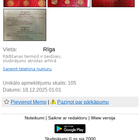
Vieta:
Rīga
Unikālo apmeklējumu skaits:
105
Datums: 18.12.2025 01:01
Pievienot Memo
|
Paziņot par pārkāpumu
Noteikumi
|
Saikne ar redaktoru
|
Www versija
Sludinājumi © ss sia 2000