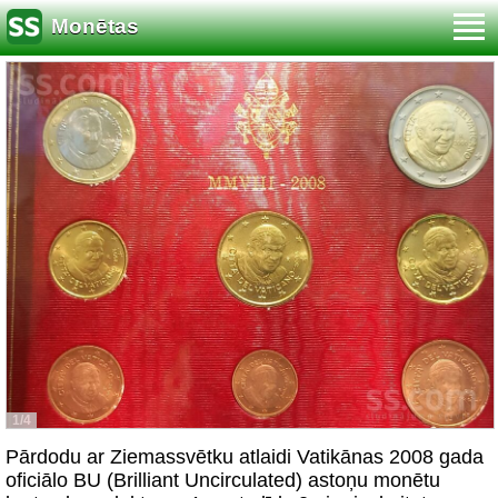
Monētas
1/4
Pārdodu ar Ziemassvētku atlaidi Vatikānas 2008 gada
oficiālo BU (Brilliant Uncirculated) astoņu monētu