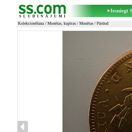
Iesniegt
SLUDINĀJUMI
Kolekcionēšana
/
Monētas, kupīras
/
Monētas
/ Pārdod