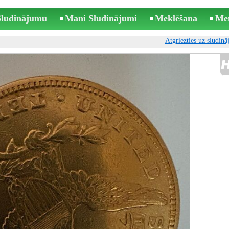
 Sludinājumu
Mani Sludinājumi
Meklēšana
Me
Atgriezties uz sludin