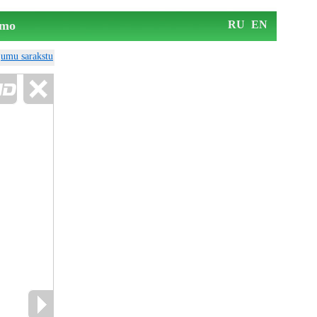
mo
RU
EN
ājumu sarakstu