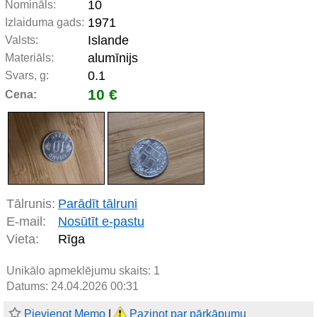
10
Nomināls:
1971
Izlaiduma gads:
Islande
Valsts:
alumīnijs
Materiāls:
0.1
Svars, g:
10 €
Cena:
Tālrunis:
Parādīt tālruni
E-mail:
Nosūtīt e-pastu
Vieta:
Rīga
Unikālo apmeklējumu skaits:
1
Datums: 24.04.2026 00:31
Pievienot Memo
|
Paziņot par pārkāpumu