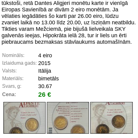
tūkstoši, retā Dantes Aligjeri monētu karte ir vienīgā
Eiropas Savienībā ar divām 2 eiro monētām. Ja
vēlaties iegādāties šo karti par 26.00 eiro, lūdzu
zvaniet laikā no 13.00 līdz 20.00, uz īsziņām neatbildu.
Tikties varam Mežciemā, pie bijušā lielveikala SKY
galvenās ieejas, Hipokrāta ielā 28, tur ir liels un ērti
piebraucams bezmaksas stāvlaukums automašīnām.
4 eiro
Nomināls:
2015
Izlaiduma gads:
Itālija
Valsts:
bimetāls
Materiāls:
30.67
Svars, g:
26 €
Cena: