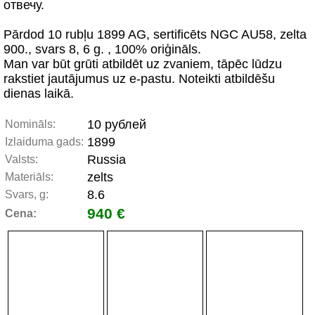
отвечу.
Pārdod 10 rubļu 1899 AG, sertificēts NGC AU58, zelta
900., svars 8, 6 g. , 100% oriģināls.
Man var būt grūti atbildēt uz zvaniem, tāpēc lūdzu
rakstiet jautājumus uz e-pastu. Noteikti atbildēšu
dienas laikā.
10 рублей
Nomināls:
1899
Izlaiduma gads:
Russia
Valsts:
zelts
Materiāls:
8.6
Svars, g:
940 €
Cena: