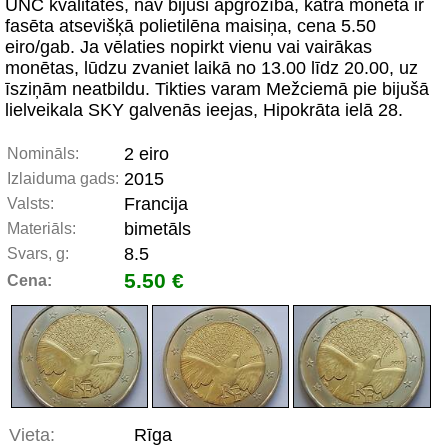
UNC kvalitātes, nav bijusi apgrozībā, katra monēta ir
fasēta atsevišķā polietilēna maisiņa, cena 5.50
eiro/gab. Ja vēlaties nopirkt vienu vai vairākas
monētas, lūdzu zvaniet laikā no 13.00 līdz 20.00, uz
īsziņām neatbildu. Tikties varam Mežciemā pie bijušā
lielveikala SKY galvenās ieejas, Hipokrāta ielā 28.
2 eiro
Nomināls:
2015
Izlaiduma gads:
Francija
Valsts:
bimetāls
Materiāls:
8.5
Svars, g:
5.50 €
Cena:
Vieta:
Rīga