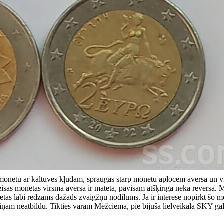
monētu ar kaltuves kļūdām, spraugas starp monētu aplocēm aversā un vi
eisās monētas virsma aversā ir matēta, pavisam atšķirīga nekā reversā.
tās labi redzams dažāds zvaigžņu nodilums. Ja ir interese nopirkt šo 
sziņām neatbildu. Tikties varam Mežciemā, pie bijušā lielveikala SKY ga