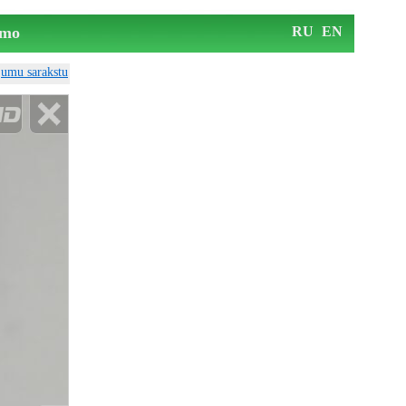
mo
RU
EN
ājumu sarakstu