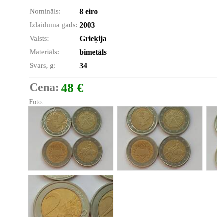
Nomināls:
8 eiro
Izlaiduma gads:
2003
Valsts:
Grieķija
Materiāls:
bimetāls
Svars, g:
34
Cena:
48 €
Foto: