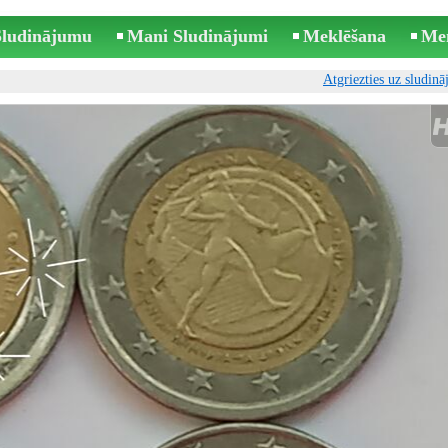
 Sludinājumu
Mani Sludinājumi
Meklēšana
Me
Atgriezties uz sludin