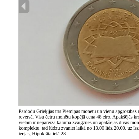
Pārdodu Grieķijas trīs Piemiņas monētu un vienu apgrozības 
reversā. Visu četru monētu kopējā cena 48 eiro. Apakšējās kr
vietām ir nepareiza kaluma zvaigznes un apakšējās divās monē
komplektu, tad lūdzu zvaniet laikā no 13.00 līdz 20.00, uz ī
ieejas, Hipokrāta ielā 28.