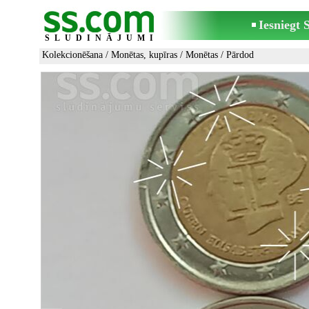
Iesniegt
SLUDINĀJUMI
Kolekcionēšana
/
Monētas, kupīras
/
Monētas
/ Pārdod