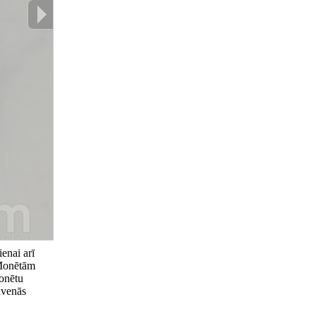
enai arī
 Monētām
monētu
lvenās