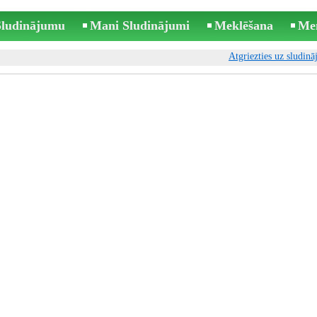
 Sludinājumu
Mani Sludinājumi
Meklēšana
Me
Atgriezties uz sludin