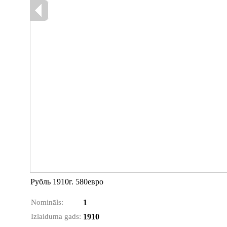
Рубль 1910г. 580евро
Nomināls:
1
Izlaiduma gads:
1910