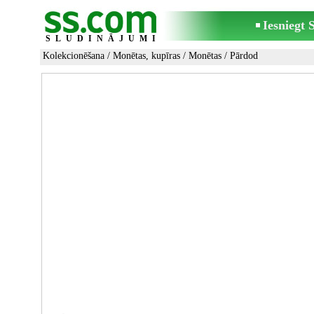
Iesniegt
SLUDINĀJUMI
Kolekcionēšana
/
Monētas, kupīras
/
Monētas
/ Pārdod