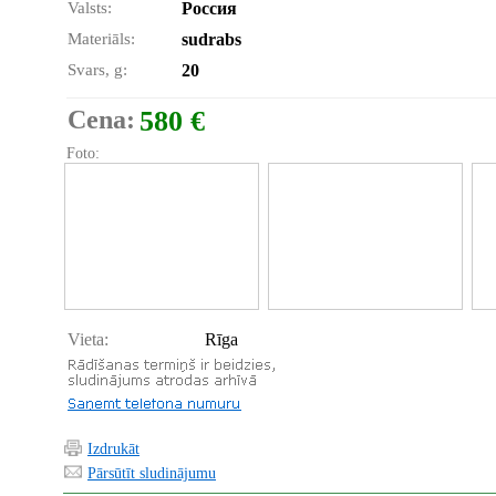
Valsts:
Россия
Materiāls:
sudrabs
Svars, g:
20
Cena:
580 €
Foto:
Vieta:
Rīga
Izdrukāt
Pārsūtīt sludinājumu