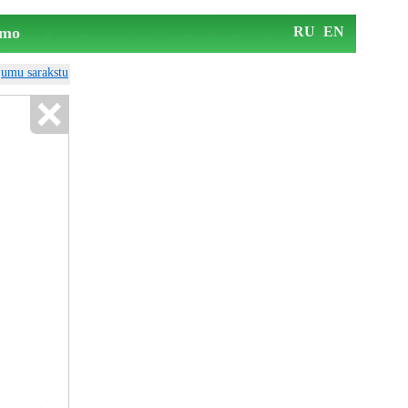
mo
RU
EN
ājumu sarakstu