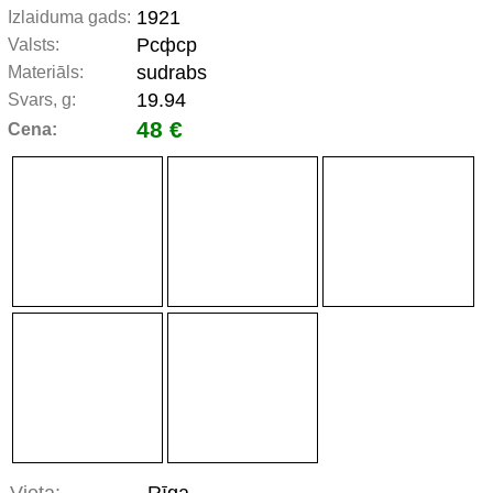
1921
Izlaiduma gads:
Рсфср
Valsts:
sudrabs
Materiāls:
19.94
Svars, g:
48 €
Cena: