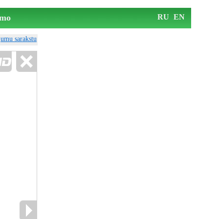
mo
RU
EN
ājumu sarakstu