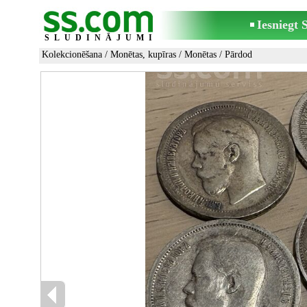
Iesniegt
SLUDINĀJUMI
Kolekcionēšana
/
Monētas, kupīras
/
Monētas
/ Pārdod