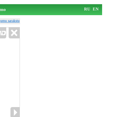
mo
RU
EN
ājumu sarakstu