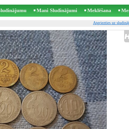
 Sludinājumu
Mani Sludinājumi
Meklēšana
Me
Atgriezties uz sludin