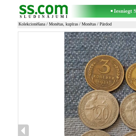
Iesniegt
SLUDINĀJUMI
Kolekcionēšana
/
Monētas, kupīras
/
Monētas
/ Pārdod