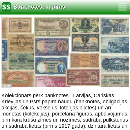
Banknotes, kupīras
1/10
Kolekcionārs pērk banknotes - Latvijas, Cariskās
Krievijas un Psrs papīra naudu (banknotes, obligācijas,
akcijas, čekus, vekseļus, loterijas biļetes) un arī
monētas (kolekcijas), porcelāna figūras, apbalvojumus,
pirmkara krūšu zīmes un nozīmes, sudraba pulksteņus
un sudraba lietas (pirms 1917 gada), dzintara lietas un