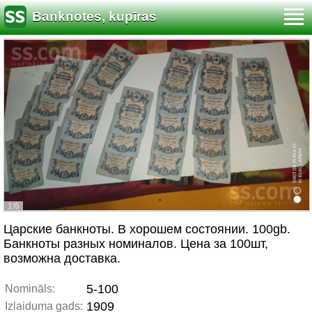
Banknotes, kupīras
1/6
Царские банкноты. В хорошем состоянии. 100gb.
Банкноты разных номиналов. Цена за 100шт,
возможна доставка.
5-100
Nomināls:
1909
Izlaiduma gads: