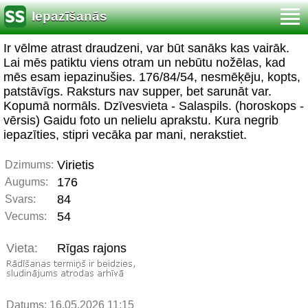
Iepazīšanās
Ir vēlme atrast draudzeni, var būt sanāks kas vairāk.
Lai mēs patiktu viens otram un nebūtu nožēlas, kad
mēs esam iepazinušies. 176/84/54, nesmēķēju, kopts,
patstāvīgs. Raksturs nav supper, bet sarunāt var.
Kopumā normāls. Dzīvesvieta - Salaspils. (horoskops -
vērsis) Gaidu foto un nelielu aprakstu. Kura negrib
iepazīties, stipri vecāka par mani, nerakstiet.
Virietis
Dzimums:
176
Augums:
84
Svars:
54
Vecums:
Vieta:
Rīgas rajons
Datums: 16.05.2026 11:15