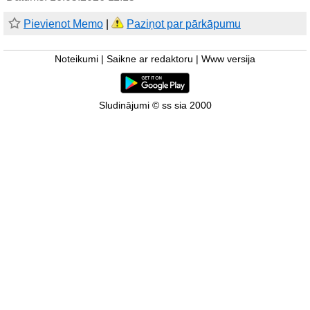
Pievienot Memo
|
Paziņot par pārkāpumu
Noteikumi
|
Saikne ar redaktoru
|
Www versija
Sludinājumi © ss sia 2000