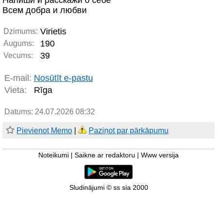
Напиши и расскажи о себе
Всем добра и любви
Virietis
Dzimums:
190
Augums:
39
Vecums:
E-mail:
Nosūtīt e-pastu
Vieta:
Rīga
Datums: 24.07.2026 08:32
Pievienot Memo
|
Paziņot par pārkāpumu
Noteikumi
|
Saikne ar redaktoru
|
Www versija
Sludinājumi © ss sia 2000