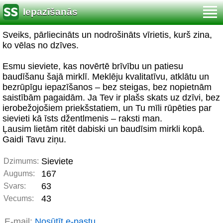
Iepazīšanās
Sveiks, pārliecināts un nodrošināts vīrietis, kurš zina,
ko vēlas no dzīves.
Esmu sieviete, kas novērtē brīvību un patiesu
baudīšanu šajā mirklī. Meklēju kvalitatīvu, atklātu un
bezrūpīgu iepazīšanos – bez steigas, bez nopietnām
saistībām pagaidām. Ja Tev ir plašs skats uz dzīvi, bez
ierobežojošiem priekšstatiem, un Tu mīli rūpēties par
sievieti kā īsts džentlmenis – raksti man.
Ļausim lietām ritēt dabiski un baudīsim mirkli kopā.
Gaidi Tavu ziņu.
Sieviete
Dzimums:
167
Augums:
63
Svars:
43
Vecums:
E-mail:
Nosūtīt e-pastu