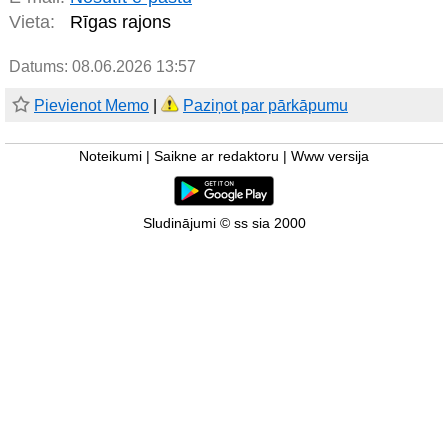
Vieta:
Rīgas rajons
Datums: 08.06.2026 13:57
Pievienot Memo
|
Paziņot par pārkāpumu
Noteikumi
|
Saikne ar redaktoru
|
Www versija
Sludinājumi © ss sia 2000