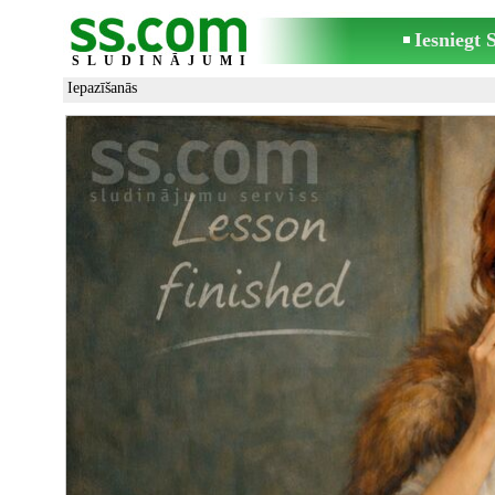
Iesniegt
SLUDINĀJUMI
Iepazīšanās