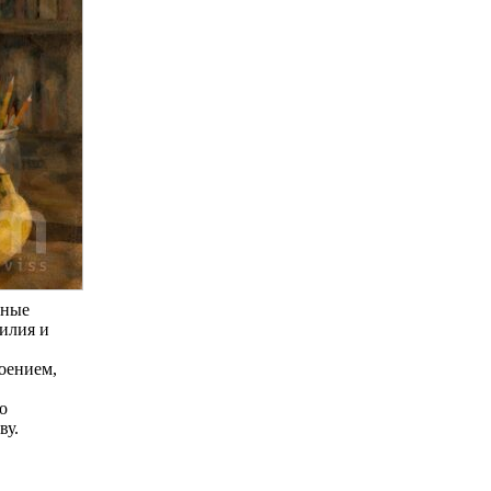
ьные
билия и
оением,
о
ву.