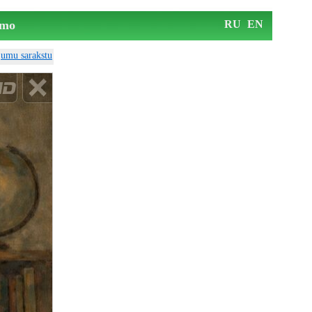
mo
RU
EN
ājumu sarakstu