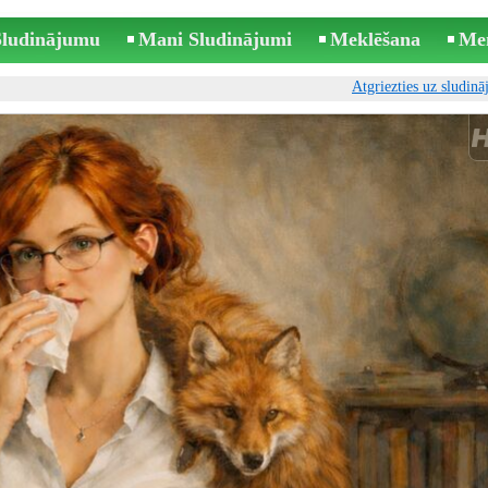
 Sludinājumu
Mani Sludinājumi
Meklēšana
Me
Atgriezties uz sludin