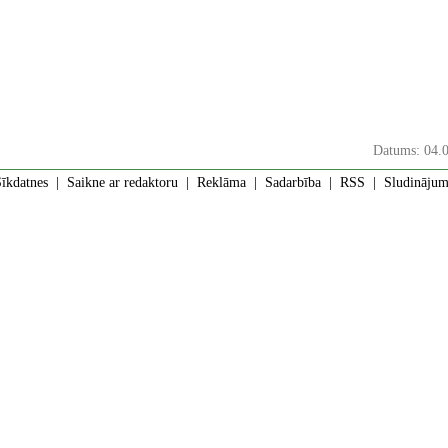
Datums: 04.
īkdatnes
|
Saikne ar redaktoru
|
Reklāma
|
Sadarbība
|
RSS
| Sludinājumi