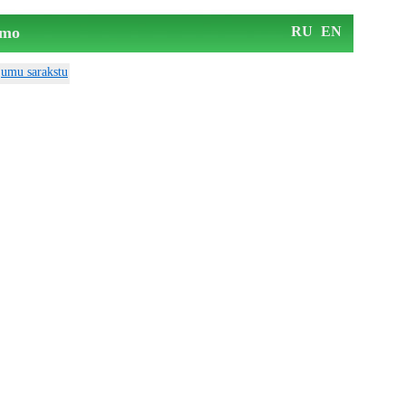
mo
RU
EN
ājumu sarakstu