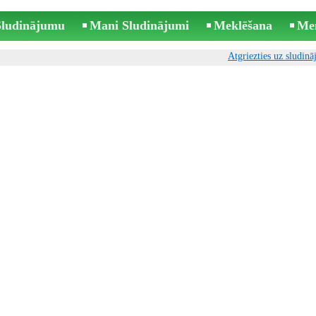
 Sludinājumu
Mani Sludinājumi
Meklēšana
Me
Atgriezties uz sludin