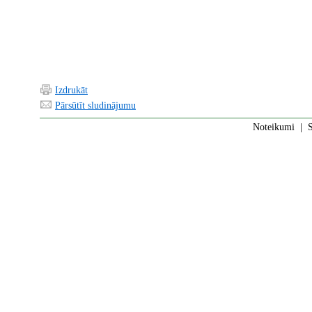
Izdrukāt
Pārsūtīt sludinājumu
Noteikumi
|
S