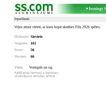
Iesniegt
SLUDINĀJUMI
Iepazīšanās
Veļos atrast vīrieti, ar kuru kopā skatīties Fifa 2926 spēles.
Dzimums:
Sieviete
Augums:
161
Svars:
56
Vecums:
66
Vieta:
Ventspils un raj.