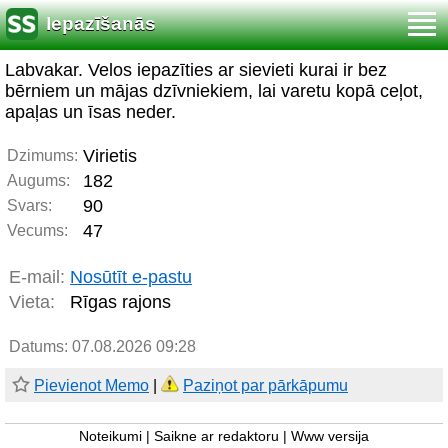
Iepazīšanās
Labvakar. Velos iepazīties ar sievieti kurai ir bez
bērniem un mājas dzīvniekiem, lai varetu kopā ceļot,
apaļas un īsas neder.
Virietis
Dzimums:
182
Augums:
90
Svars:
47
Vecums:
E-mail:
Nosūtīt e-pastu
Vieta:
Rīgas rajons
Datums: 07.08.2026 09:28
Pievienot Memo
|
Paziņot par pārkāpumu
Noteikumi
|
Saikne ar redaktoru
|
Www versija